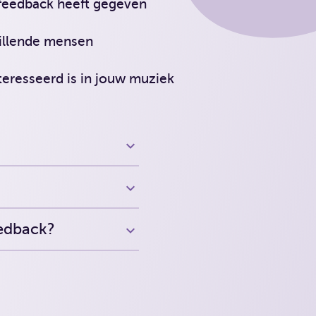
e feedback heeft gegeven
hillende mensen
teresseerd is in jouw muziek
edback?