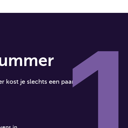
 nummer
kost je slechts een paar
vens in